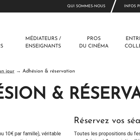
QUI SOMMES-NOUS
INFOS 
MÉDIATEURS /
PROS
ENTRE
CS
ENSEIGNANTS
DU CINÉMA
COLLE
un jour
→ Adhésion & réservation
SION & RÉSERV
Réservez vos sé
u 10€ par famille), véritable
Toutes les propositions du fe