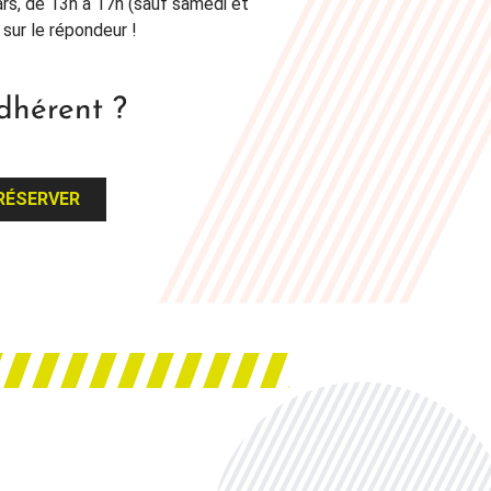
ars, de 13h à 17h (sauf samedi et
sur le répondeur !
dhérent ?
RÉSERVER