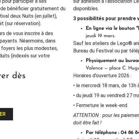
 pour participer à ses
sur adhésion à l’association L
de bénéficier gratuitement du
disponibles.
val deux Nuits (en juillet),
3 possibilités pour prendre 
t (sur réservation).
En ligne
via le bouton 
rs de vous inscrire à des
jeudi 19 mars.
t payants. Néanmoins, dans
Sauf les ateliers de Lego® an
x foyers les plus modestes,
Bureau du Festival ou par tél
duits (indexés sur votre
Physiquement au burea
Valence — place C. Hug
rer dès
Horaires d’ouverture 2026 :
• le mercredi 18 mars, de 13h à
• du jeudi 19 au vendredi 27 ma
• Fermeture le week-end.
ER
ATTENTION : pour les paiement
doit être fait !
Par téléphone : 04 86 8