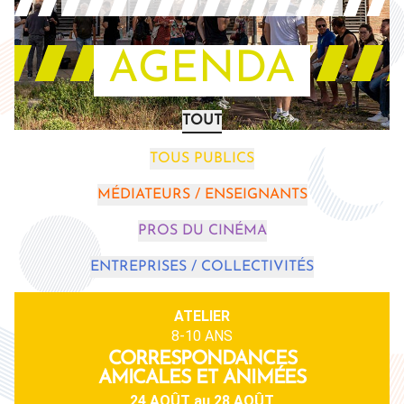
AGENDA
TOUT
TOUS PUBLICS
MÉDIATEURS / ENSEIGNANTS
PROS DU CINÉMA
ENTREPRISES / COLLECTIVITÉS
ATELIER
8-10 ANS
CORRESPONDANCES
AMICALES ET ANIMÉES
24 AOÛT
au
28 AOÛT