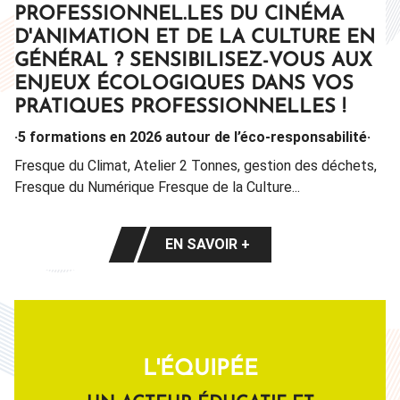
PROFESSIONNEL.LES DU CINÉMA
EXPOSITIONS & OUTILS DE
D'ANIMATION ET DE LA CULTURE EN
MÉDIATION
GÉNÉRAL ? SENSIBILISEZ-VOUS AUX
· Découvrez notre catalogue ·
ENJEUX ÉCOLOGIQUES DANS VOS
Trois expositions à la location, démonstratives ou
PRATIQUES PROFESSIONNELLES !
participatives, qui s’adressent à des publics différents : sur
·5 formations en 2026 autour de l’éco-responsabilité·
les métiers du cinéma d’animation, l’histoire du cinéma ou
sur une technique d’animation (le volume animé).
Fresque du Climat, Atelier 2 Tonnes, gestion des déchets,
Fresque du Numérique Fresque de la Culture...
EN SAVOIR +
EN SAVOIR +
L'ÉQUIPÉE