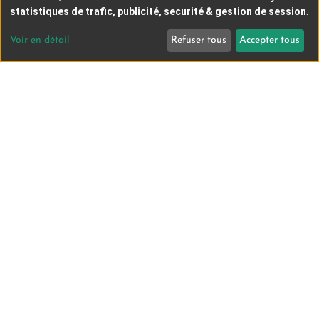
statistiques de trafic, publicité, securité & gestion de session
.
Voir en détail
Refuser tous
Accepter tous
TOUS
PUBLICS
FESTIVAL D'UN JOUR
FESTIVAL DEUX NUITS
ATELIERS CINÉMA D'ANIMATION
MÉDIATEURS /
ENSEIGNANTS
PROJETS D'ÉDUCATION À L'IMAGE
ATELIERS DE DÉCOUVERTE